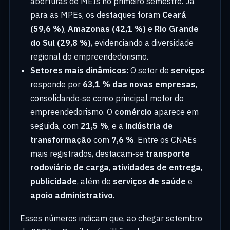
aberturas de MEIs no primeiro semestre. Já
para as MPEs, os destaques foram
Ceará
(59,6 %)
,
Amazonas (42,1 %)
e
Rio Grande
do Sul (29,8 %)
, evidenciando a diversidade
regional do empreendedorismo.
Setores mais dinâmicos:
O setor de
serviços
responde por
63,1 % das novas empresas
,
consolidando‑se como principal motor do
empreendedorismo. O
comércio
aparece em
seguida, com
21,5 %
, e a
indústria de
transformação
com
7,6 %
. Entre os CNAEs
mais registrados, destacam‑se
transporte
rodoviário de carga
,
atividades de entrega
,
publicidade
, além de
serviços de saúde
e
apoio administrativo
.
Esses números indicam que, ao chegar setembro